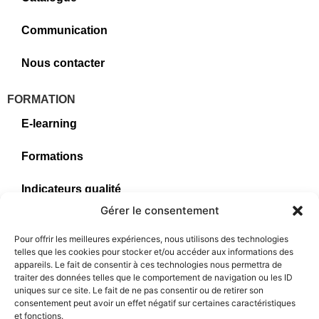
Communication
Nous contacter
FORMATION
E-learning
Formations
Indicateurs qualité
Gérer le consentement
Règlement intérieur
Pour offrir les meilleures expériences, nous utilisons des technologies
telles que les cookies pour stocker et/ou accéder aux informations des
Consulter le certificat
appareils. Le fait de consentir à ces technologies nous permettra de
traiter des données telles que le comportement de navigation ou les ID
REJOIGNEZ NOUS
uniques sur ce site. Le fait de ne pas consentir ou de retirer son
Suivez nous sur nos réseaux sociaux pour restez
consentement peut avoir un effet négatif sur certaines caractéristiques
informés de nos dernières actualités !
et fonctions.