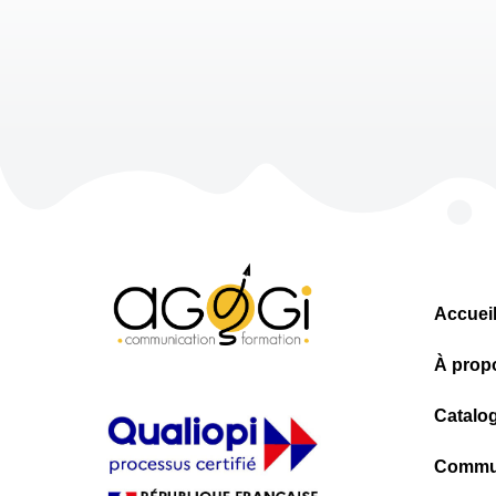
Accuei
À prop
Catalo
Commun